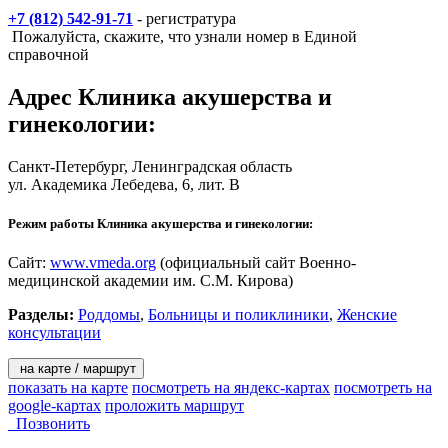
физиотерапевтический кабинет.
+7 (812) 542-91-71
- регистратура
Пожалуйста, скажите, что узнали номер в Единой
справочной
Адрес
Клиника акушерства и
гинекологии
:
Санкт-Петербург
, Ленинградская область
ул. Академика Лебедева, 6, лит. В
Режим работы Клиника акушерства и гинекологии:
Сайт:
www.vmeda.org
(официальный сайт Военно-
медицинской академии им. С.М. Кирова)
Разделы:
Роддомы
,
Больницы и поликлиники
,
Женские
консультации
на карте / маршрут
показать на карте
посмотреть на яндекс-картах
посмотреть на
google-картах
проложить маршрут
Позвонить