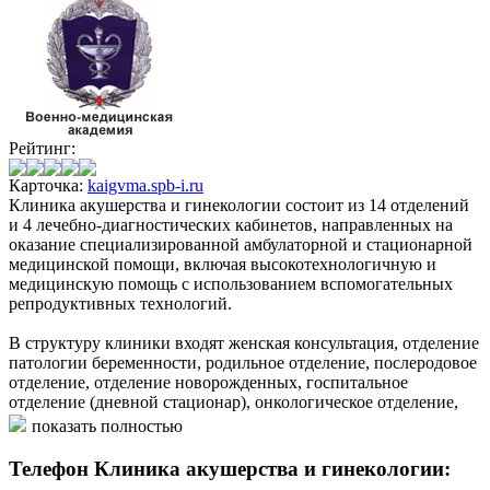
Рейтинг:
Карточка:
kaigvma.spb-i.ru
Клиника акушерства и гинекологии состоит из 14 отделений
и 4 лечебно-диагностических кабинетов, направленных на
оказание специализированной амбулаторной и стационарной
медицинской помощи, включая высокотехнологичную и
медицинскую помощь с использованием вспомогательных
репродуктивных технологий.
В структуру клиники входят женская консультация, отделение
патологии беременности, родильное отделение, послеродовое
отделение, отделение новорожденных, госпитальное
отделение (дневной стационар), онкологическое отделение,
гинекологическое отделение, отделение вспомогательных
показать полностью
репродуктивных технологий, хирургическое отделение,
диагностические кабинеты (рентген, УЗИ, функциональная
Телефон Клиника акушерства и гинекологии:
диагностика), стоматологический кабинет,